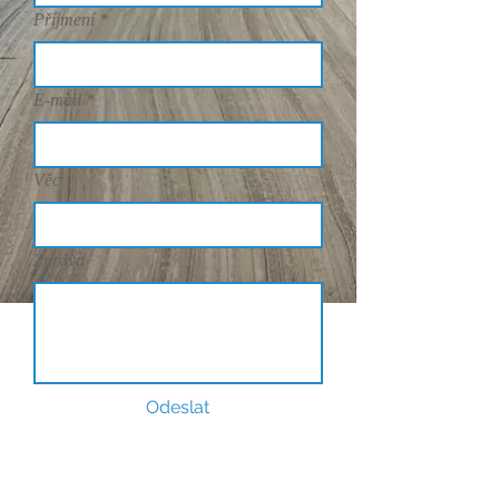
Příjmení
*
E-mail
*
Věc
Zpráva
Odeslat