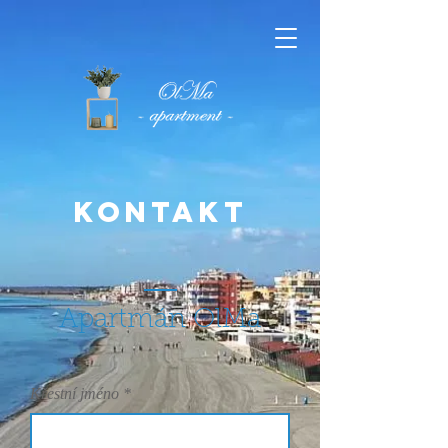
Kontakt
Apartmán OlMa
Křestní jméno
*